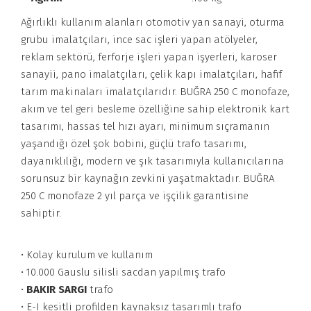
Ağırlıklı kullanım alanları otomotiv yan sanayi, oturma
grubu imalatçıları, ince sac işleri yapan atölyeler,
reklam sektörü, ferforje işleri yapan işyerleri, karoser
sanayii, pano imalatçıları, çelik kapı imalatçıları, hafif
tarım makinaları imalatçılarıdır. BUĞRA 250 C monofaze,
akım ve tel geri besleme özelliğine sahip elektronik kart
tasarımı, hassas tel hızı ayarı, minimum sıçramanın
yaşandığı özel şok bobini, güçlü trafo tasarımı,
dayanıklılığı, modern ve şık tasarımıyla kullanıcılarına
sorunsuz bir kaynağın zevkini yaşatmaktadır. BUĞRA
250 C monofaze 2 yıl parça ve işçilik garantisine
sahiptir.
• Kolay kurulum ve kullanım
• 10.000 Gauslu silisli sacdan yapılmış trafo
•
BAKIR SARGI
trafo
• E-I kesitli profilden kaynaksız tasarımlı trafo