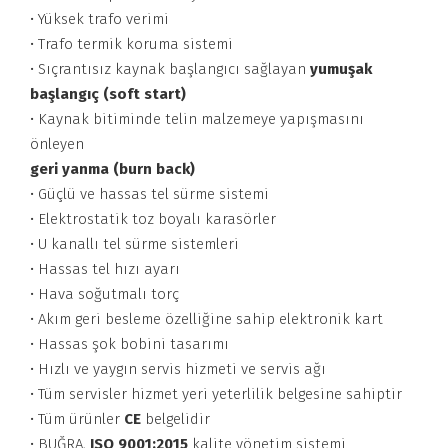
• Yüksek trafo verimi
• Trafo termik koruma sistemi
• Sıçrantısız kaynak başlangıcı sağlayan
yumuşak
başlangıç (soft start)
• Kaynak bitiminde telin malzemeye yapışmasını
önleyen
geri yanma (burn back)
• Güçlü ve hassas tel sürme sistemi
• Elektrostatik toz boyalı karasörler
• U kanallı tel sürme sistemleri
• Hassas tel hızı ayarı
• Hava soğutmalı torç
• Akım geri besleme özelliğine sahip elektronik kart
• Hassas şok bobini tasarımı
• Hızlı ve yaygın servis hizmeti ve servis ağı
• Tüm servisler hizmet yeri yeterlilik belgesine sahiptir
• Tüm ürünler
CE
belgelidir
• BUĞRA,
ISO 9001:2015
kalite yönetim sistemi