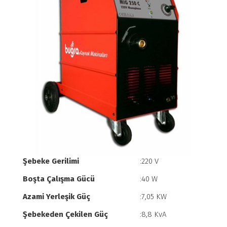
Şebeke Gerilimi
:220 V
Boşta Çalışma Gücü
:40 W
Azami Yerleşik Güç
:7,05 KW
Şebekeden Çekilen Güç
:8,8 KvA