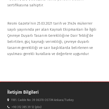
sertifikasına sahiptir.
Resmi Gazete’nin 25.03.2021 tarih ve 31434 mükerrer
sayılı yayınında yer alan Kaynak Ekipmanları İle İlgili
Çevreye Duyarlı Tasarım Gerekliliğine Dair Tebliğ’de
belirtilen; güç kaynağı verimliliği, çevreye duyarlı
tasarım gerekliliği ve sair başlıklarda belirlenen ve
uyulması gerekli kurallara ve değerlere uygundur.
İletişim Bilgileri
1181. Cadde No: 39 06370 OSTİM Ankara/Turkey
+90 312 385 39 12 (pbx)