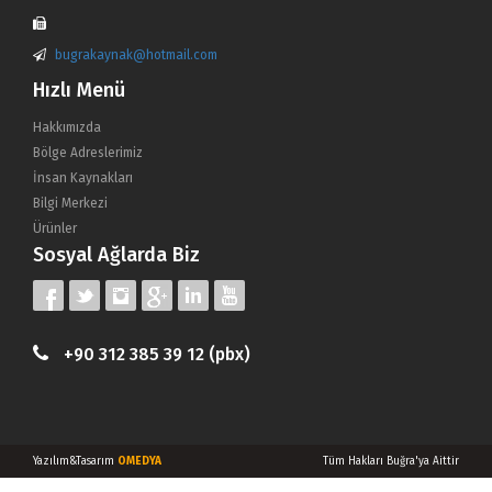
bugrakaynak@hotmail.com
Hızlı Menü
Hakkımızda
Bölge Adreslerimiz
İnsan Kaynakları
Bilgi Merkezi
Ürünler
Sosyal Ağlarda Biz
+90 312 385 39 12 (pbx)
Yazılım&Tasarım
OMEDYA
Tüm Hakları Buğra'ya Aittir