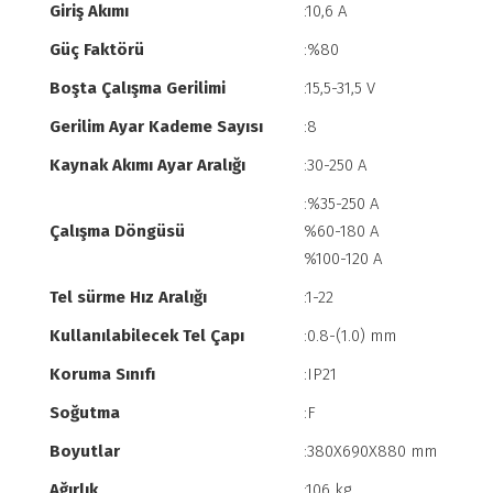
Giriş Akımı
:10,6 A
Güç Faktörü
:%80
Boşta Çalışma Gerilimi
:15,5-31,5 V
Gerilim Ayar Kademe Sayısı
:8
Kaynak Akımı Ayar Aralığı
:30-250 A
:%35-250 A
Çalışma Döngüsü
%60-180 A
%100-120 A
Tel sürme Hız Aralığı
:1-22
Kullanılabilecek Tel Çapı
:0.8-(1.0) mm
Koruma Sınıfı
:IP21
Soğutma
:F
Boyutlar
:380X690X880 mm
Ağırlık
:106 kg