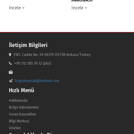
İncele >
İncele >
İletişim Bilgileri
1181. Cadde No: 39 06370 OSTİM Ankara/Turkey
+90 312 385 39 12 (pbx)
bugrakaynak@hotmail.com
Hızlı Menü
Hakkımızda
Bölge Adreslerimiz
İnsan Kaynakları
Bilgi Merkezi
Ürünler