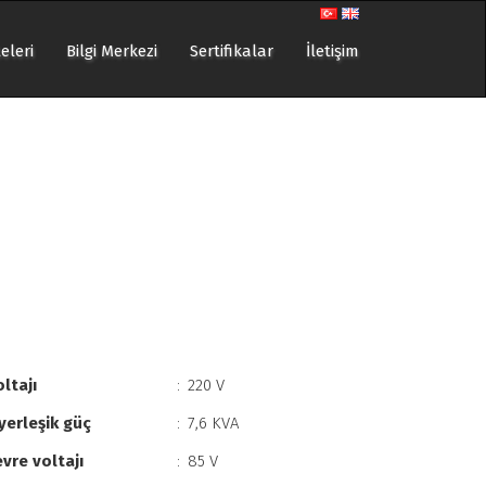
teleri
Bilgi Merkezi
Sertifikalar
İletişim
oltajı
:
220 V
yerleşik güç
:
7,6 KVA
evre voltajı
:
85 V