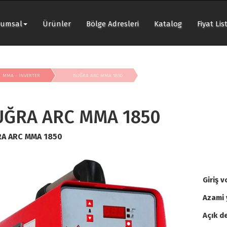
rumsal
Ürünler
Bölge Adresleri
Katalog
Fiyat Lis
MMA - INVERTER
BUĞRA ARC MMA 1850
UĞRA ARC MMA 1850
A ARC MMA 1850
Giriş v
Azami 
Açık d