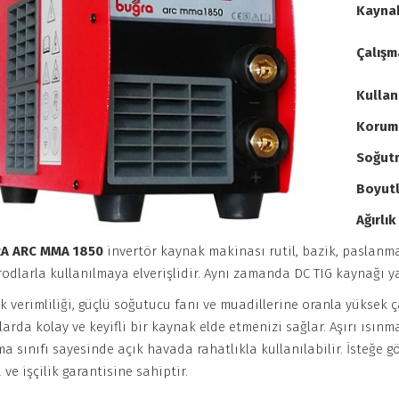
Kaynak
Çalış
Kullan
Koruma
Soğut
Boyut
Ağırlık
A ARC MMA 1850
invertör kaynak makinası rutil, bazik, paslan
rodlarla kullanılmaya elverişlidir. Aynı zamanda DC TIG kaynağı 
k verimliliği, güçlü soğutucu fanı ve muadillerine oranla yüksek 
larda kolay ve keyifli bir kaynak elde etmenizi sağlar. Aşırı ısın
a sınıfı sayesinde açık havada rahatlıkla kullanılabilir. İsteğe gör
 ve işçilik garantisine sahiptir.