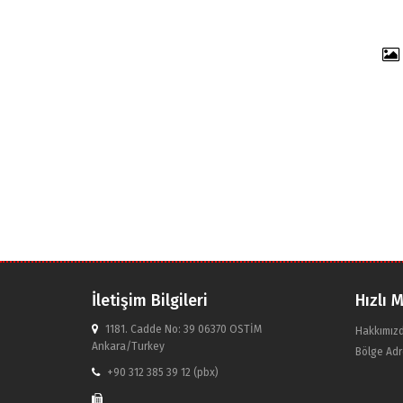
İletişim Bilgileri
Hızlı 
1181. Cadde No: 39 06370 OSTİM
Hakkımız
Ankara/Turkey
Bölge Adr
+90 312 385 39 12 (pbx)