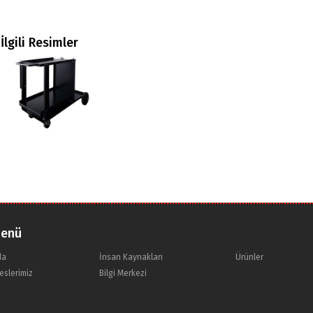
İlgili Resimler
Menü
da
İnsan Kaynakları
Ürünler
eslerimiz
Bilgi Merkezi