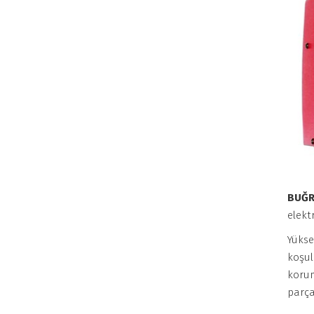
BUĞR
elekt
Yükse
koşul
korum
parça