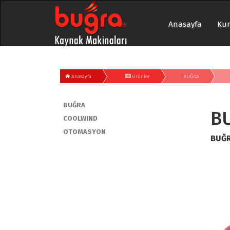
Anasayfa
Ku
Anasayfa
Ürünler
BUĞRA
BUĞRA
B
COOLWIND
OTOMASYON
BUĞR