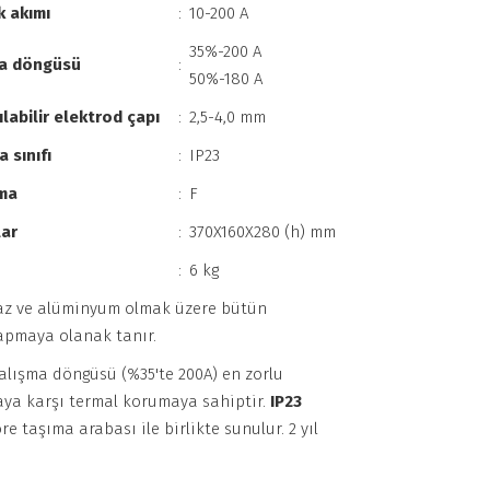
 akımı
:
10-200 A
35%-200 A
ma döngüsü
:
50%-180 A
ılabilir elektrod çapı
:
2,5-4,0 mm
 sınıfı
:
IP23
ma
:
F
lar
:
370X160X280 (h) mm
:
6 kg
maz ve alüminyum olmak üzere bütün
yapmaya olanak tanır.
çalışma döngüsü (%35'te 200A) en zorlu
maya karşı termal korumaya sahiptir.
IP23
e taşıma arabası ile birlikte sunulur. 2 yıl