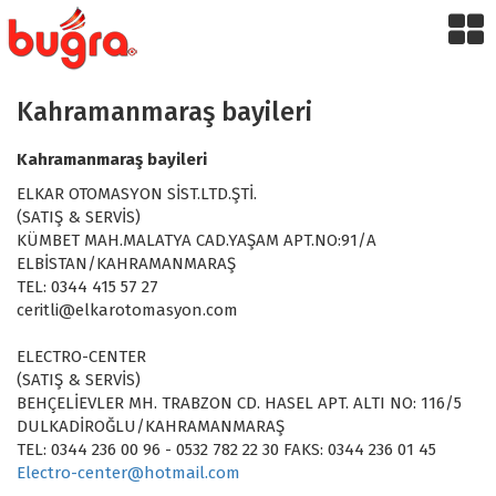
Kahramanmaraş bayileri
Kahramanmaraş bayileri
ELKAR OTOMASYON SİST.LTD.ŞTİ.
(SATIŞ & SERVİS)
KÜMBET MAH.MALATYA CAD.YAŞAM APT.NO:91/A
ELBİSTAN/KAHRAMANMARAŞ
TEL: 0344 415 57 27
ceritli@elkarotomasyon.com
ELECTRO-CENTER
(SATIŞ & SERVİS)
BEHÇELİEVLER MH. TRABZON CD. HASEL APT. ALTI NO: 116/5
DULKADİROĞLU/KAHRAMANMARAŞ
TEL: 0344 236 00 96 - 0532 782 22 30 FAKS: 0344 236 01 45
Electro-center@hotmail.com