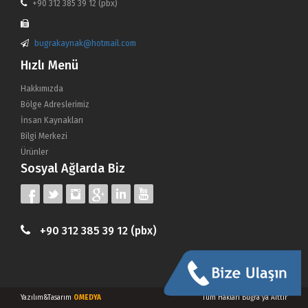
+90 312 385 39 12 (pbx)
bugrakaynak@hotmail.com
Hızlı Menü
Hakkımızda
Bölge Adreslerimiz
İnsan Kaynakları
Bilgi Merkezi
Ürünler
Sosyal Ağlarda Biz
+90 312 385 39 12 (pbx)
Yazılım&Tasarım
OMEDYA
Tüm Hakları Buğra'ya Aittir